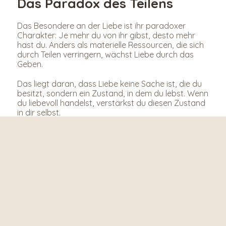
Das Paradox des Teilens
Das Besondere an der Liebe ist ihr paradoxer 
Charakter: Je mehr du von ihr gibst, desto mehr 
hast du. Anders als materielle Ressourcen, die sich 
durch Teilen verringern, wächst Liebe durch das 
Geben.
Das liegt daran, dass Liebe keine Sache ist, die du 
besitzt, sondern ein Zustand, in dem du lebst. Wenn 
du liebevoll handelst, verstärkst du diesen Zustand 
in dir selbst.
Die Rückkehr der Liebe
Menschen, die Liebe ausstrahlen, ziehen Liebe an. 
Das ist kein esoterisches Konzept, sondern eine 
alltägliche Erfahrung. Wer freundlich ist, begegnet 
mehr Freundlichkeit. Wer Verständnis zeigt, erfährt 
mehr Verständnis.
Das bedeutet nicht, dass liebevolle Menschen nie 