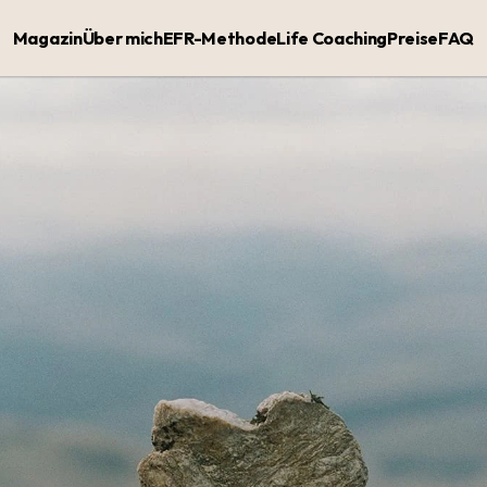
Magazin
Über mich
EFR-Methode
Life Coaching
Preise
FAQ