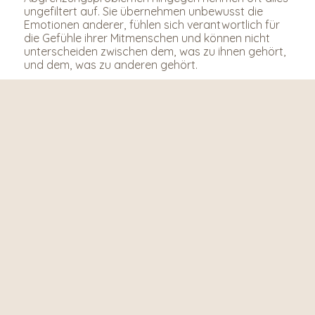
ungefiltert auf. Sie übernehmen unbewusst die 
Emotionen anderer, fühlen sich verantwortlich für 
die Gefühle ihrer Mitmenschen und können nicht 
unterscheiden zwischen dem, was zu ihnen gehört, 
und dem, was zu anderen gehört.
Der Schwamm-Effekt
Manche Menschen fungieren wie emotionale 
Schwämme - sie saugen alles auf, was um sie 
herum geschieht. Das ist nicht Hochsensibilität, 
sondern mangelnde energetische Abgrenzung, die 
verändert werden kann.
Hochsensibilität als Stärke 
entwickeln
Wenn du wirklich hochsensibel bist, ist der Schlüssel 
nicht, weniger sensibel zu werden, sondern zu 
lernen, deine Sensibilität als Stärke zu nutzen.