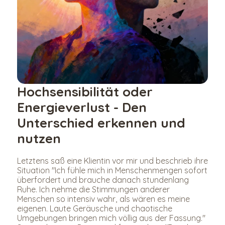
Hochsensibilität oder 
Energieverlust - Den 
Unterschied erkennen und 
nutzen
Letztens saß eine Klientin vor mir und beschrieb ihre 
Situation "Ich fühle mich in Menschenmengen sofort 
überfordert und brauche danach stundenlang 
Ruhe. Ich nehme die Stimmungen anderer 
Menschen so intensiv wahr, als wären es meine 
eigenen. Laute Geräusche und chaotische 
Umgebungen bringen mich völlig aus der Fassung." 